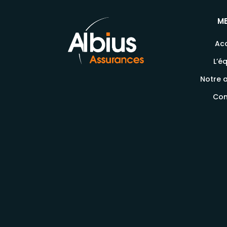
M
Acc
L’é
Notre a
Con