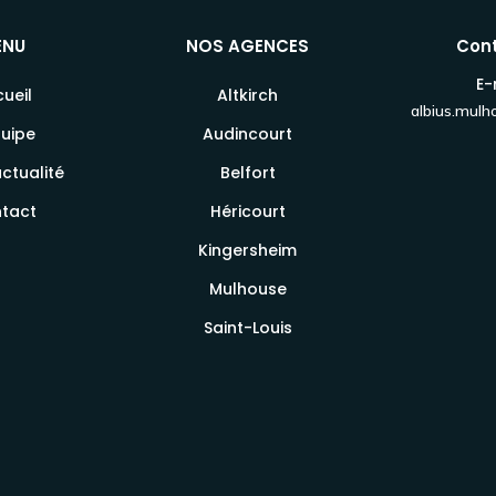
ENU
NOS AGENCES
Con
E-
ueil
Altkirch
albius.mul
quipe
Audincourt
ctualité
Belfort
tact
Héricourt
Kingersheim
Mulhouse
Saint-Louis