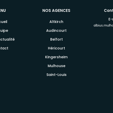
ENU
NOS AGENCES
Con
E-
ueil
Altkirch
albius.mul
quipe
Audincourt
ctualité
Belfort
tact
Héricourt
Kingersheim
Mulhouse
Saint-Louis