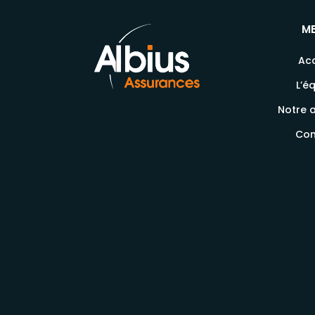
M
Acc
L’é
Notre a
Con