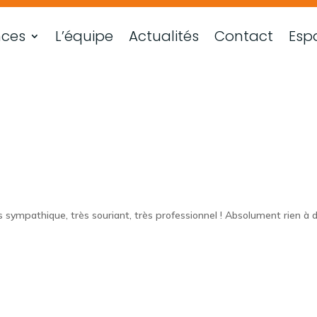
nces
L’équipe
Actualités
Contact
Espa
ès sympathique, très souriant, très professionnel ! Absolument rien à di